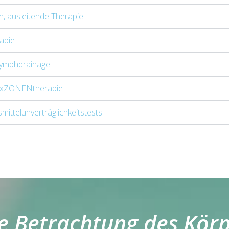
, ausleitende Therapie
apie
lymphdrainage
exZONENtherapie
ittelunverträglichkeitstests
he Betrachtung des Kör