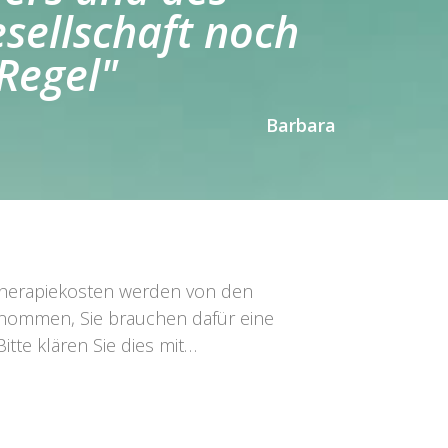
sellschaft noch
Regel"
Barbara
herapiekosten werden von den
nommen, Sie brauchen dafür eine
itte klären Sie dies mit…