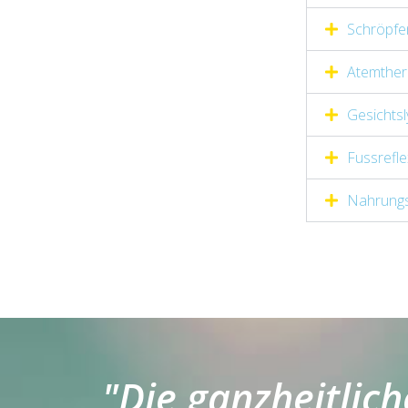
Schröpfen
Atemther
Gesichts
Fussrefl
Nahrungsm
"Die ganzheitlic