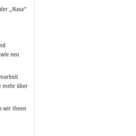
 der „Nasa“
end
 wie neu
omarbeit
ie mehr über
n wir Ihnen